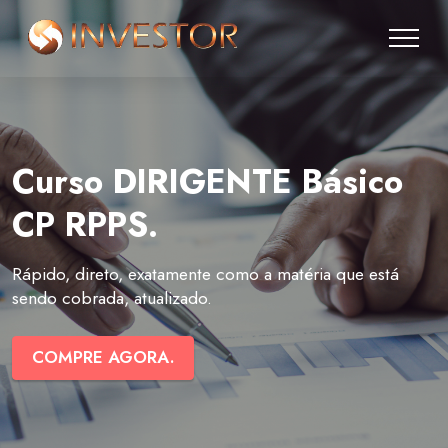
Curso DIRIGENTE Básico
CP RPPS.
Rápido, direto, exatamente como a matéria que está
sendo cobrada, atualizado.
COMPRE AGORA.